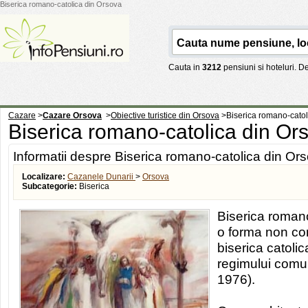
Biserica romano-catolica din Orsova
Cauta in
3212
pensiuni si hoteluri. 
Cazare
>
Cazare Orsova
>
Obiective turistice din Orsova
>
Biserica romano-catol
Biserica romano-catolica din O
Informatii despre Biserica romano-catolica din Or
Localizare:
Cazanele Dunarii
>
Orsova
Subcategorie:
Biserica
Biserica roman
o forma non con
biserica catolic
regimului comun
1976).