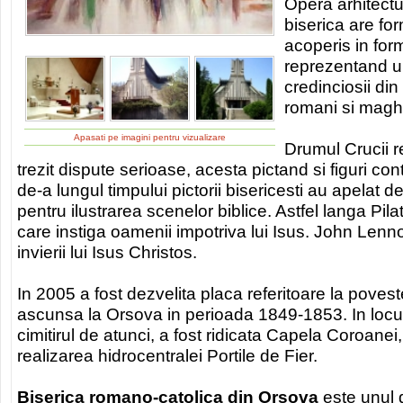
Opera arhitect
biserica are fo
acoperis in for
reprezentand un
credinciosii di
romani si maghi
Apasati pe imagini pentru vizualizare
Drumul Crucii r
trezit dispute serioase, acesta pictand si figuri c
de-a lungul timpului pictorii bisericesti au apelat 
pentru ilustrarea scenelor biblice. Astfel langa Pil
care instiga oamenii impotriva lui Isus. John Len
invierii lui Isus Christos.
In 2005 a fost dezvelita placa referitoare la pove
ascunsa la Orsova in perioada 1849-1853. In locul 
cimitirul de atunci, a fost ridicata Capela Coroanei
realizarea hidrocentralei Portile de Fier.
Biserica romano-catolica din Orsova
este unul 