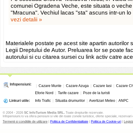
comunei Ogradena Veche, este situata o veche 
"Mracuna". Vechiul lacas "sta" ascuns intr-un lo
vezi detalii »
Materialele postate pe acest site apartin autorilor s
Legii Dreptului de Autor. Preluarea lor se poate fa
autorului si cu citarea sursei cu link activ catre ace
Infopensiuni:
|
Cazare Munte
|
Cazare Azuga
|
Cazare Iasi
|
Cazare Ch
Eforie Nord
|
Tarife cazare
|
Poze de la turisti
Linkuri utile:
Info Trafic
|
Situatia drumurilor
|
Avertizari Meteo
|
ANPC
© 2004 - 2026
SC InfoTurism Media SRL.
Toate drepturile rezervate.
Infopensiuni.ro va ofera pensiuni si vile din toate zonele turistice, oferte speciale, rezervari 
Termenii si conditiile de utilizare
|
Politica de Confidentialitate
|
Politica de Cookie-uri
|
Legisl