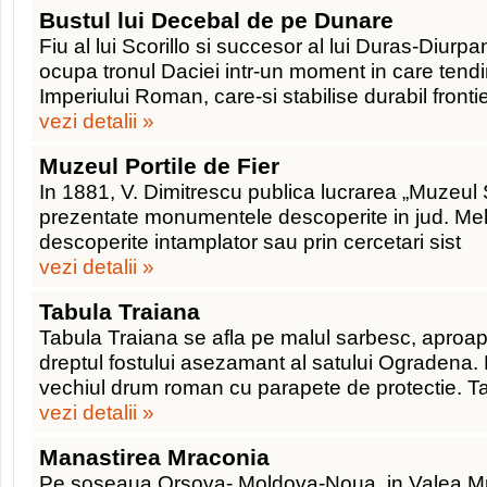
Bustul lui Decebal de pe Dunare
Fiu al lui Scorillo si succesor al lui Duras-Diur
ocupa tronul Daciei intr-un moment in care tendi
Imperiului Roman, care-si stabilise durabil fronti
vezi detalii »
Muzeul Portile de Fier
In 1881, V. Dimitrescu publica lucrarea „Muzeul 
prezentate monumentele descoperite in jud. Mehedi
descoperite intamplator sau prin cercetari sist
vezi detalii »
Tabula Traiana
Tabula Traiana se afla pe malul sarbesc, aproap
dreptul fostului asezamant al satului Ogradena.
vechiul drum roman cu parapete de protectie. Ta
vezi detalii »
Manastirea Mraconia
Pe soseaua Orsova- Moldova-Noua, in Valea Mr