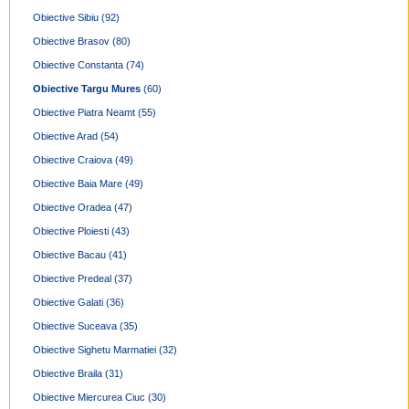
Obiective Sibiu
(92)
Obiective Brasov
(80)
Obiective Constanta
(74)
Obiective Targu Mures
(60)
Obiective Piatra Neamt
(55)
Obiective Arad
(54)
Obiective Craiova
(49)
Obiective Baia Mare
(49)
Obiective Oradea
(47)
Obiective Ploiesti
(43)
Obiective Bacau
(41)
Obiective Predeal
(37)
Obiective Galati
(36)
Obiective Suceava
(35)
Obiective Sighetu Marmatiei
(32)
Obiective Braila
(31)
Obiective Miercurea Ciuc
(30)