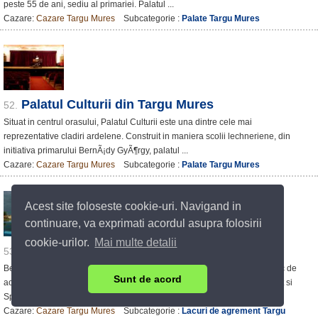
peste 55 de ani, sediu al primariei. Palatul ...
Cazare:
Cazare Targu Mures
Subcategorie :
Palate Targu Mures
Palatul Culturii din Targu Mures
52.
Situat in centrul orasului, Palatul Culturii este una dintre cele mai
reprezentative cladiri ardelene. Construit in maniera scolii lechneriene, din
initiativa primarului BernÃ¡dy GyÃ¶rgy, palatul ...
Cazare:
Cazare Targu Mures
Subcategorie :
Palate Targu Mures
Acest site foloseste cookie-uri. Navigand in
continuare, va exprimati acordul asupra folosirii
cookie-urilor.
Mai multe detalii
Complexul de Agrement si Sport Muresul
53.
Beneficiind de un cadru natural deosebit â€“ un parc pe malul micului lac de
Sunt de acord
acumulare format de barajul de peste Mures â€“ Complexul de Agrement si
Sport "Muresul" ofera multiple ...
Cazare:
Cazare Targu Mures
Subcategorie :
Lacuri de agrement Targu