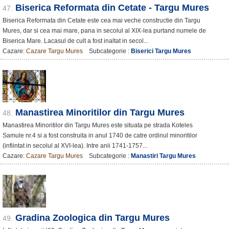
Biserica Reformata din Cetate - Targu Mures
47.
Biserica Reformata din Cetate este cea mai veche constructie din Targu
Mures, dar si cea mai mare, pana in secolul al XIX-lea purtand numele de
Biserica Mare. Lacasul de cult a fost inaltat in secol...
Cazare:
Cazare Targu Mures
Subcategorie :
Biserici Targu Mures
Manastirea Minoritilor din Targu Mures
48.
Manastirea Minoritilor din Targu Mures este situata pe strada Koteles
Samule nr.4 si a fost construita in anul 1740 de catre ordinul minoritilor
(infiintat in secolul al XVI-lea). Intre anii 1741-1757...
Cazare:
Cazare Targu Mures
Subcategorie :
Manastiri Targu Mures
Gradina Zoologica din Targu Mures
49.