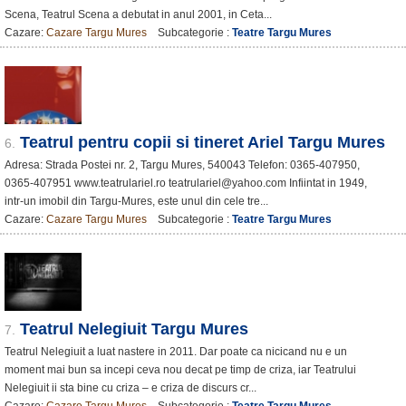
Scena, Teatrul Scena a debutat in anul 2001, in Ceta...
Cazare:
Cazare Targu Mures
Subcategorie :
Teatre Targu Mures
Teatrul pentru copii si tineret Ariel Targu Mures
6.
Adresa: Strada Postei nr. 2, Targu Mures, 540043 Telefon: 0365-407950,
0365-407951 www.teatrulariel.ro teatrulariel@yahoo.com Infiintat in 1949,
intr-un imobil din Targu-Mures, este unul din cele tre...
Cazare:
Cazare Targu Mures
Subcategorie :
Teatre Targu Mures
Teatrul Nelegiuit Targu Mures
7.
Teatrul Nelegiuit a luat nastere in 2011. Dar poate ca nicicand nu e un
moment mai bun sa incepi ceva nou decat pe timp de criza, iar Teatrului
Nelegiuit ii sta bine cu criza – e criza de discurs cr...
Cazare:
Cazare Targu Mures
Subcategorie :
Teatre Targu Mures