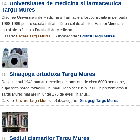
Universitatea de medicina si farmaceutica
14.
Targu Mures
Cladirea Universitatii de Medicina si Farmacie a fost construita in perioada
1908-1909 pentru scoala militara. Dupa cel de al II-lea Razboi Mondial s-a
mutat aici o filiala a Facultatii de Medicina ...
Cazare:
Cazare Targu Mures
Subcategorie :
Edificii Targu Mures
Sinagoga ortodoxa Targu Mures
15.
Daca in anul 1941 numarul evreilor din oras era de circa 6000 persoane,
dupa terminarea razboiului numarul lor a scazut la 1500. In prezent orasul
Targu Mures mai are in jur de 170 de evrei. In anul...
Cazare:
Cazare Targu Mures
Subcategorie :
Sinagogi Targu Mures
Sediul cismarilor Targu Mures
16.