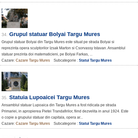
Grupul statuar Bolyai Targu Mures
34.
Grupul statuar Bolyai din Targu Mures este situat pe strada Bolyai si
reprezinta opera sculptorilor Izsak Marton si Csorvassy Istavan. Ansamblul
statuar prezinta doi matematicieni, pe Bolyai Farkas, ...
Cazare:
Cazare Targu Mures
Subcategorie :
Statui Targu Mures
Statuia Lupoaicei Targu Mures
35.
Ansamblul statuar Lupoaica din Targu Mures a fost ridicata pe strada
Primariei, in apropierea Pietei Trandafirilor, fiind dezvelita in anul 1924. Este
o copie a grupului statuar din capitala, opera ar...
Cazare:
Cazare Targu Mures
Subcategorie :
Statui Targu Mures