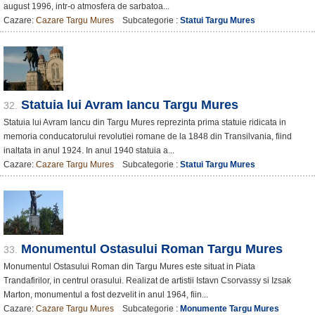
august 1996, intr-o atmosfera de sarbatoa...
Cazare:
Cazare Targu Mures
Subcategorie :
Statui Targu Mures
Statuia lui Avram Iancu Targu Mures
32.
Statuia lui Avram Iancu din Targu Mures reprezinta prima statuie ridicata in
memoria conducatorului revolutiei romane de la 1848 din Transilvania, fiind
inaltata in anul 1924. In anul 1940 statuia a...
Cazare:
Cazare Targu Mures
Subcategorie :
Statui Targu Mures
Monumentul Ostasului Roman Targu Mures
33.
Monumentul Ostasului Roman din Targu Mures este situat in Piata
Trandafirilor, in centrul orasului. Realizat de artistii Istavn Csorvassy si Izsak
Marton, monumentul a fost dezvelit in anul 1964, fiin...
Cazare:
Cazare Targu Mures
Subcategorie :
Monumente Targu Mures