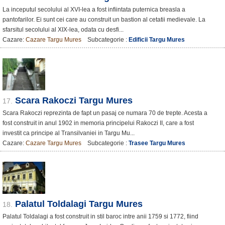
La inceputul secolului al XVI-lea a fost infiintata puternica breasla a
pantofarilor. Ei sunt cei care au construit un bastion al cetatii medievale. La
sfarsitul secolului al XIX-lea, odata cu desfi...
Cazare:
Cazare Targu Mures
Subcategorie :
Edificii Targu Mures
Scara Rakoczi Targu Mures
17.
Scara Rakoczi reprezinta de fapt un pasaj ce numara 70 de trepte. Acesta a
fost construit in anul 1902 in memoria principelui Rakoczi II, care a fost
investit ca principe al Transilvaniei in Targu Mu...
Cazare:
Cazare Targu Mures
Subcategorie :
Trasee Targu Mures
Palatul Toldalagi Targu Mures
18.
Palatul Toldalagi a fost construit in stil baroc intre anii 1759 si 1772, fiind