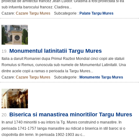
proiectat de arhitectul francez Jean Luidor. Gradina a fost proiectata si ea
sub infuenta barocului francez. Cladirea...
Cazare:
Cazare Targu Mures
Subcategorie :
Palate Targu Mures
Monumentul latinitatii Targu Mures
19.
Italia a daruit Romaniei dupa Primul Razboi Mondial cinci copii ale statuii
Romulus si Remus, cunoscuta sub numele de Monumentul Latinitatii. Una
dintre acele copii a ramas o perioada la Targu Mures...
Cazare:
Cazare Targu Mures
Subcategorie :
Monumente Targu Mures
Biserica si manastirea minoritilor Targu Mures
20.
In anul 1740 minoritii s-au intors la Tg. Mures construind o manastire. In
perioada 1741-1757 langa manastire au ridicat o biserica in stil baroc si o
clopotnita din lemn. In perioada 1902-1903 au c...