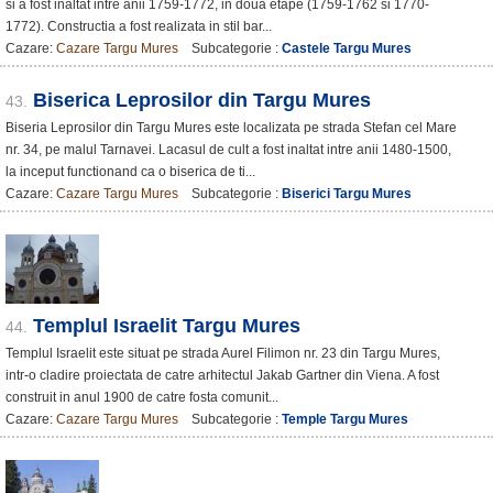
si a fost inaltat intre anii 1759-1772, in doua etape (1759-1762 si 1770-
1772). Constructia a fost realizata in stil bar...
Cazare:
Cazare Targu Mures
Subcategorie :
Castele Targu Mures
Biserica Leprosilor din Targu Mures
43.
Biseria Leprosilor din Targu Mures este localizata pe strada Stefan cel Mare
nr. 34, pe malul Tarnavei. Lacasul de cult a fost inaltat intre anii 1480-1500,
la inceput functionand ca o biserica de ti...
Cazare:
Cazare Targu Mures
Subcategorie :
Biserici Targu Mures
Templul Israelit Targu Mures
44.
Templul Israelit este situat pe strada Aurel Filimon nr. 23 din Targu Mures,
intr-o cladire proiectata de catre arhitectul Jakab Gartner din Viena. A fost
construit in anul 1900 de catre fosta comunit...
Cazare:
Cazare Targu Mures
Subcategorie :
Temple Targu Mures