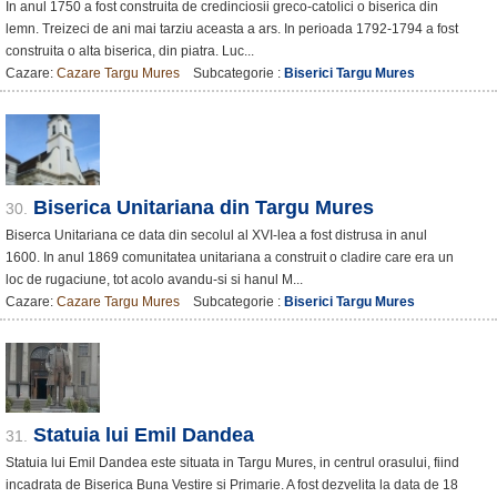
In anul 1750 a fost construita de credinciosii greco-catolici o biserica din
lemn. Treizeci de ani mai tarziu aceasta a ars. In perioada 1792-1794 a fost
construita o alta biserica, din piatra. Luc...
Cazare:
Cazare Targu Mures
Subcategorie :
Biserici Targu Mures
Biserica Unitariana din Targu Mures
30.
Biserca Unitariana ce data din secolul al XVI-lea a fost distrusa in anul
1600. In anul 1869 comunitatea unitariana a construit o cladire care era un
loc de rugaciune, tot acolo avandu-si si hanul M...
Cazare:
Cazare Targu Mures
Subcategorie :
Biserici Targu Mures
Statuia lui Emil Dandea
31.
Statuia lui Emil Dandea este situata in Targu Mures, in centrul orasului, fiind
incadrata de Biserica Buna Vestire si Primarie. A fost dezvelita la data de 18