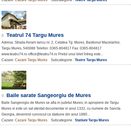
Teatrul 74 Targu Mures
8.
Adresa: Strada Avram Iancu nr. 2, Cetatea Tg. Mures, Bastionul Macelarilor,
Targu Mures, 540088 Telefon: 0365-804817 Fax: 0365-804817
www.teatru74.ro office@teatru74.ro Pretul unui bilet întreg este...
Cazare:
Cazare Targu Mures
Subcategorie :
Teatre Targu Mures
Baile sarate Sangeorgiu de Mures
9.
Baile Sangeorgiu de Mures se afla in judetul Mures, in apropiere de Targu
Mures si este un sat atestat documentar in anul 1332, cu numele de Sancta
Georgia, devenind cunoscut ca statiune din anul 1880...
Cazare:
Cazare Targu Mures
Subcategorie :
Statiuni Targu Mures