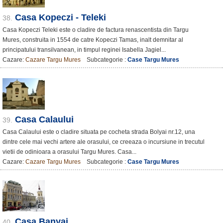
Casa Kopeczi - Teleki
38.
Casa Kopeczi Teleki este o cladire de factura renascentista din Targu
Mures, construita in 1554 de catre Kopeczi Tamas, inalt demnitar al
principatului transilvanean, in timpul reginei Isabella Jagiel...
Cazare:
Cazare Targu Mures
Subcategorie :
Case Targu Mures
Casa Calaului
39.
Casa Calaului este o cladire situata pe cocheta strada Bolyai nr.12, una
dintre cele mai vechi artere ale orasului, ce creeaza o incursiune in trecutul
vietii de odinioara a orasului Targu Mures. Casa...
Cazare:
Cazare Targu Mures
Subcategorie :
Case Targu Mures
Casa Banyai
40.