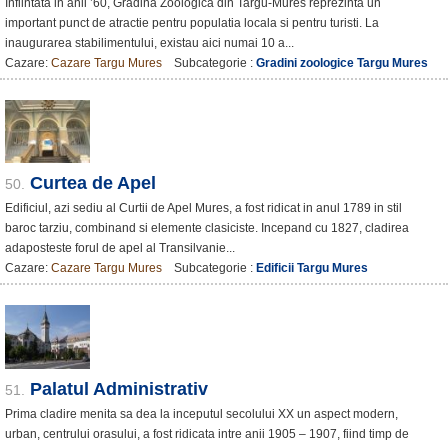
Infiintata in anii ’60, Gradina Zoologica din Targu-Mures reprezinta un
important punct de atractie pentru populatia locala si pentru turisti. La
inaugurarea stabilimentului, existau aici numai 10 a...
Cazare:
Cazare Targu Mures
Subcategorie :
Gradini zoologice Targu Mures
Curtea de Apel
50.
Edificiul, azi sediu al Curtii de Apel Mures, a fost ridicat in anul 1789 in stil
baroc tarziu, combinand si elemente clasiciste. Incepand cu 1827, cladirea
adaposteste forul de apel al Transilvanie...
Cazare:
Cazare Targu Mures
Subcategorie :
Edificii Targu Mures
Palatul Administrativ
51.
Prima cladire menita sa dea la inceputul secolului XX un aspect modern,
urban, centrului orasului, a fost ridicata intre anii 1905 – 1907, fiind timp de