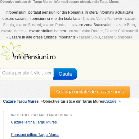
Obiective turistice din Targu Mures, informatii despre obiective din Targu Mures
Infopensiuni, portalul pensiunilor din Romania, iti ofera informatii actualizate
despre cazare in pensiuni si vile din toata tara -
Cazare Valea Prahovei
-
cazare
Sinaia
,
cazare Busteni
,
cazare Predeal
- cazare zona Brasovului -
cazare Bran
,
cazare Moeciu
- cazare statiuni balneo -
cazare Vatra Dornei
,
Cazare Calimanesti
- Cazare in alte orase turistice importante -
cazare Sibiu
,
cazare Sighisoara
Cauta
Adauga unitate de cazare noua
Cazare Targu Mures
>
Obiective turistice din Targu Mures
Cazare
>
INFO UTILE CAZARE TARGU MURES
Cazare ieftina Targu Mures
Pensiuni ieftine Targu Mures