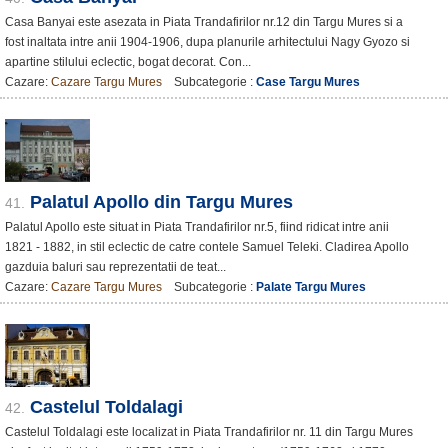
Casa Banyai este asezata in Piata Trandafirilor nr.12 din Targu Mures si a
fost inaltata intre anii 1904-1906, dupa planurile arhitectului Nagy Gyozo si
apartine stilului eclectic, bogat decorat. Con...
Cazare:
Cazare Targu Mures
Subcategorie :
Case Targu Mures
Palatul Apollo din Targu Mures
41.
Palatul Apollo este situat in Piata Trandafirilor nr.5, fiind ridicat intre anii
1821 - 1882, in stil eclectic de catre contele Samuel Teleki. Cladirea Apollo
gazduia baluri sau reprezentatii de teat...
Cazare:
Cazare Targu Mures
Subcategorie :
Palate Targu Mures
Castelul Toldalagi
42.
Castelul Toldalagi este localizat in Piata Trandafirilor nr. 11 din Targu Mures