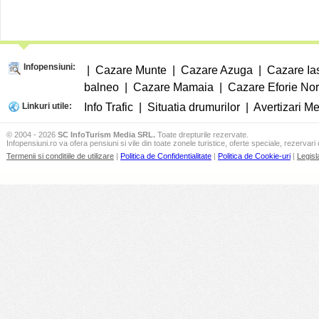
Infopensiuni:
|
Cazare Munte
|
Cazare Azuga
|
Cazare Ia
balneo
|
Cazare Mamaia
|
Cazare Eforie No
Linkuri utile:
Info Trafic
|
Situatia drumurilor
|
Avertizari M
© 2004 - 2026
SC InfoTurism Media SRL.
Toate drepturile rezervate.
Infopensiuni.ro va ofera pensiuni si vile din toate zonele turistice, oferte speciale, rezervari 
Termenii si conditiile de utilizare
|
Politica de Confidentialitate
|
Politica de Cookie-uri
|
Legisl