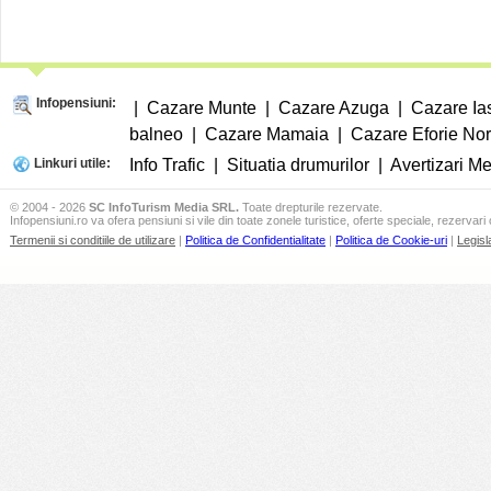
Infopensiuni:
|
Cazare Munte
|
Cazare Azuga
|
Cazare Ia
balneo
|
Cazare Mamaia
|
Cazare Eforie No
Linkuri utile:
Info Trafic
|
Situatia drumurilor
|
Avertizari M
© 2004 - 2026
SC InfoTurism Media SRL.
Toate drepturile rezervate.
Infopensiuni.ro va ofera pensiuni si vile din toate zonele turistice, oferte speciale, rezervari 
Termenii si conditiile de utilizare
|
Politica de Confidentialitate
|
Politica de Cookie-uri
|
Legisl