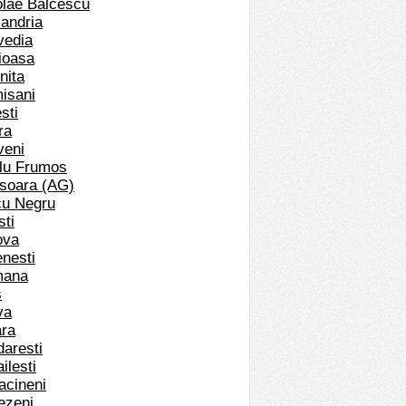
olae Balcescu
xandria
vedia
ioasa
nita
isani
sti
ra
veni
alu Frumos
csoara (AG)
cu Negru
sti
ova
enesti
mana
s
va
ara
daresti
ilesti
acineni
ezeni