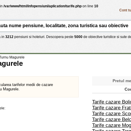
 in
/var/www/html/infopensiuni/aplication/tarife.php
on line
10
Cont tu
 in
3212
pensiuni si hoteluri. Descopera peste
5000
de obiective turistice si sute 
 Turnu Magurele
agurele
Pretul m
cularea tarifelor medii de cazare
u Magurele.
Co
Tarife cazare Boli
Tarife cazare Frat
ele:
Tarife cazare Sco
Tarife cazare Bel
Tarife cazare Mo