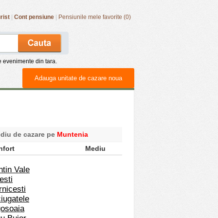
rist
|
Cont pensiune
|
Pensiunile mele favorite (0)
de evenimente din tara.
Adauga unitate de cazare noua
ediu de cazare pe
Muntenia
nfort
Mediu
ntin Vale
esti
rnicesti
ciugatele
gosoaia