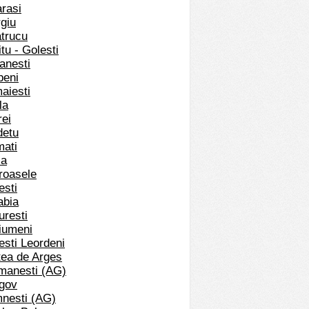
arasi
rgiu
atrucu
tu - Golesti
anesti
peni
aiesti
la
rei
detu
mati
ca
troasele
esti
abia
uresti
ciumeni
esti Leordeni
tea de Arges
rmanesti (AG)
agov
mnesti (AG)