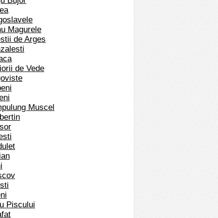
gu Bujor
tea
goslavele
nu Magurele
stii de Arges
zalesti
eaca
iorii de Vede
goviste
peni
eni
mpulung Muscel
bertin
isor
esti
dulet
ian
i
scov
sti
ni
u Piscului
fat