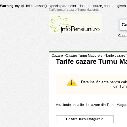
Warning
: mysql_fetch_assoc() expects parameter 1 to be resource, boolean given
Tarife preturi cazare Turnu Magurele
Cauta
Cazare
>
Cazare Turnu Magurele
>
Tarife cazare
Tarife cazare Turnu M
Date insuficiente pentru cal
din Turn
Vezi toate unitatile de cazare din Turnu Magur
Cazare Turnu Magurele