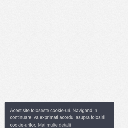
Acest site foloseste cookie-uri. Navigand in
continuare, va exprimati acordul asupra folosirii
cookie-urilor.
Mai multe detalii