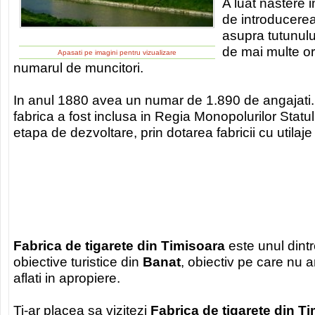
A luat nastere i
de introducerea
asupra tutunulu
de mai multe ori
Apasati pe imagini pentru vizualizare
numarul de muncitori.
In anul 1880 avea un numar de 1.890 de angajati. 
fabrica a fost inclusa in Regia Monopolurilor Statu
etapa de dezvoltare, prin dotarea fabricii cu utilaje
Fabrica de tigarete din Timisoara
este unul dint
obiective turistice din
Banat
, obiectiv pe care nu ar
aflati in apropiere.
Ti-ar placea sa vizitezi
Fabrica de tigarete din T