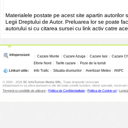
Materialele postate pe acest site apartin autorilor s
Legii Dreptului de Autor. Preluarea lor se poate fa
autorului si cu citarea sursei cu link activ catre ace
Infopensiuni:
|
Cazare Munte
|
Cazare Azuga
|
Cazare Iasi
|
Cazare Ch
Eforie Nord
|
Tarife cazare
|
Poze de la turisti
Linkuri utile:
Info Trafic
|
Situatia drumurilor
|
Avertizari Meteo
|
ANPC
© 2004 - 2026
SC InfoTurism Media SRL.
Toate drepturile rezervate.
Infopensiuni.ro va ofera pensiuni si vile din toate zonele turistice, oferte speciale, rezervari 
Termenii si conditiile de utilizare
|
Politica de Confidentialitate
|
Politica de Cookie-uri
|
Legisl