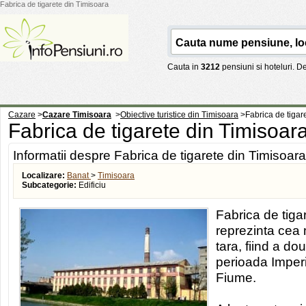
Fabrica de tigarete din Timisoara
Cauta in
3212
pensiuni si hoteluri. 
Cazare
>
Cazare Timisoara
>
Obiective turistice din Timisoara
>
Fabrica de tigar
Fabrica de tigarete din Timisoar
Informatii despre Fabrica de tigarete din Timisoara
Localizare:
Banat
>
Timisoara
Subcategorie:
Edificiu
Fabrica de tiga
reprezinta cea 
tara, fiind a do
perioada Imperi
Fiume.